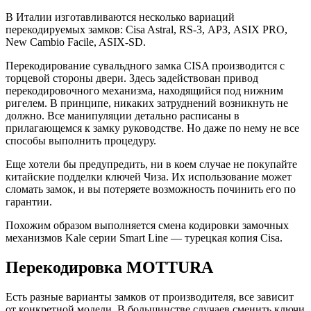
В Италии изготавливаются несколько вариаций
перекодируемых замков: Cisa Astral, RS-3, АРЗ, ASIX PRO,
New Cambio Facile, ASIX-SD.
Перекодирование сувальдного замка CISA производится с
торцевой стороны двери. Здесь задействован привод
перекодировочного механизма, находящийся под нижним
ригелем. В принципе, никаких затруднений возникнуть не
должно. Все манипуляции детально расписаны в
прилагающемся к замку руководстве. Но даже по нему не все
способы выполнить процедуру.
Еще хотели бы предупредить, ни в коем случае не покупайте
китайские подделки ключей Чиза. Их использование может
сломать замок, и вы потеряете возможность починить его по
гарантии.
Похожим образом выполняется смена кодировки замочных
механизмов Kale серии Smart Line — турецкая копия Cisa.
Перекодировка MOTTURA
Есть разные варианты замков от производителя, все зависит
от конкретной модели. В большинстве случаев сменить ключи