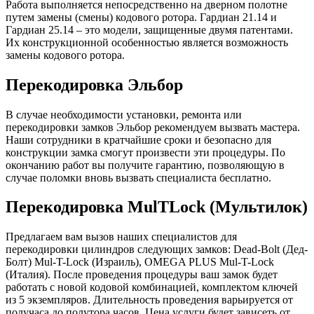
Работа выполняется непосредственно на дверном полотне
путем замены (смены) кодового ротора. Гардиан 21.14 и
Гардиан 25.14 – это модели, защищенные двумя патентами.
Их конструкционной особенностью является возможность
замены кодового ротора.
Перекодировка Эльбор
В случае необходимости установки, ремонта или
перекодировки замков Эльбор рекомендуем вызвать мастера.
Наши сотрудники в кратчайшие сроки и безопасно для
конструкции замка смогут произвести эти процедуры. По
окончанию работ вы получите гарантию, позволяющую в
случае поломки вновь вызвать специалиста бесплатно.
Перекодировка MulTLock (Мультилок)
Предлагаем вам вызов наших специалистов для
перекодировки цилиндров следующих замков: Dead-Bolt (Дед-
Болт) Mul-T-Lock (Израиль), OMEGA PLUS Mul-T-Lock
(Италия). После проведения процедуры ваш замок будет
работать с новой кодовой комбинацией, комплектом ключей
из 5 экземпляров. Длительность проведения варьируется от
получаса до полутора часов. Цена услуги будет зависеть от