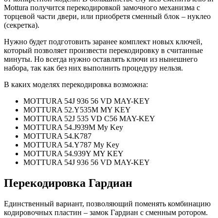
Mottura получится перекодировкой замочного механизма с
торцевой части двери, или приобретя сменный блок – нуклео
(секретка).
Нужно будет подготовить заранее комплект новых ключей,
который позволяет произвести перекодировку в считанные
минуты. Но всегда нужно оставлять ключи из нынешнего
набора, так как без них выполнить процедуру нельзя.
В каких моделях перекодировка возможна:
MOTTURA 54J 936 56 VD MAY-KEY
MOTTURA 52.Y535M MY KEY
MOTTURA 52J 535 VD C56 MAY-KEY
MOTTURA 54.J939M My Key
MOTTURA 54.K787
MOTTURA 54.Y787 My Key
MOTTURA 54.939Y MY KEY
MOTTURA 54J 936 56 VD MAY-KEY
Перекодировка Гардиан
Единственный вариант, позволяющий поменять комбинацию
кодировочных пластин – замок Гардиан с сменным ротором.